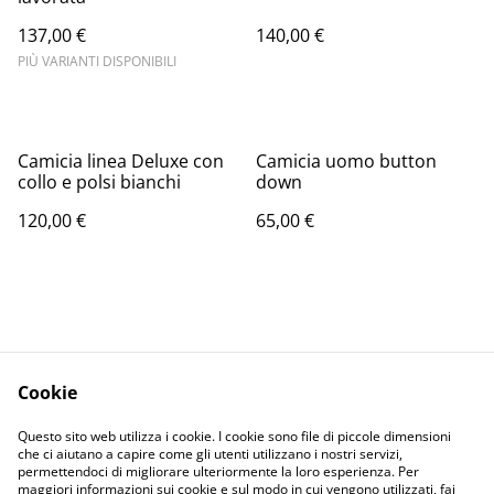
137,00 €
140,00 €
PIÙ VARIANTI DISPONIBILI
Camicia linea Deluxe con
Camicia uomo button
collo e polsi bianchi
down
120,00 €
65,00 €
Cookie
Contact Us
Legal Terms
Questo sito web utilizza i cookie. I cookie sono file di piccole dimensioni
Privacy Policy
Cookie Policy
che ci aiutano a capire come gli utenti utilizzano i nostri servizi,
permettendoci di migliorare ulteriormente la loro esperienza. Per
maggiori informazioni sui cookie e sul modo in cui vengono utilizzati, fai